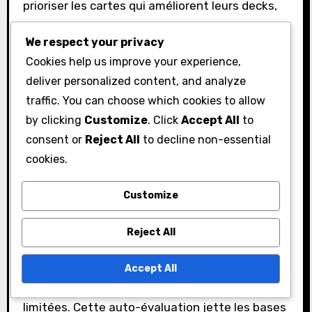
prioriser les cartes qui améliorent leurs decks,
tandis que les joueurs occasionnels pourraient
We respect your privacy
rechercher des objets cosmétiques ou des
Cookies help us improve your experience,
personnages amusants. Identifier vos objectifs
deliver personalized content, and analyze
aide à affiner votre concentration sur les
traffic. You can choose which cookies to allow
récompenses qui apporteront le plus de
by clicking
Customize
. Click
Accept All
to
satisfaction.
consent or
Reject All
to decline non-essential
cookies.
Considérez si vous aimez les batailles PvP, les
défis PvE ou la collection de cartes. Chaque
Customize
style a des besoins différents ; par exemple, les
joueurs PvP peuvent avoir besoin de cartes ou
Reject All
de compétences plus puissantes, tandis que
les collectionneurs pourraient prioriser des
Accept All
illustrations de cartes uniques ou des éditions
limitées. Cette auto-évaluation jette les bases