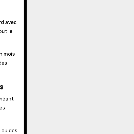
rd avec
out le
un mois
des
s
créant
les
s ou des