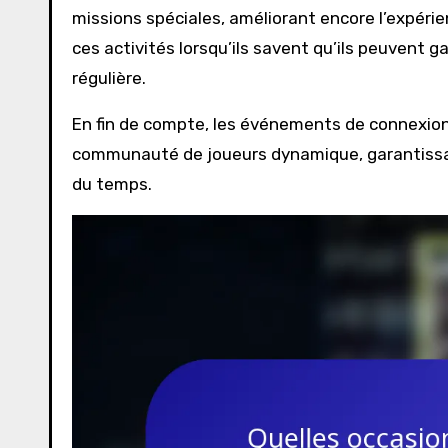
missions spéciales, améliorant encore l’expérie
ces activités lorsqu’ils savent qu’ils peuven
régulière.
En fin de compte, les événements de connexion
communauté de joueurs dynamique, garantissant 
du temps.