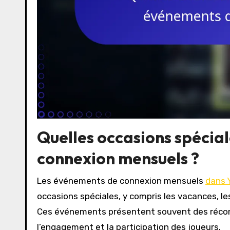
Quelles occasions spécia
connexion mensuels ?
Les événements de connexion mensuels
dans 
occasions spéciales, y compris les vacances, le
Ces événements présentent souvent des récom
l’engagement et la participation des joueurs.