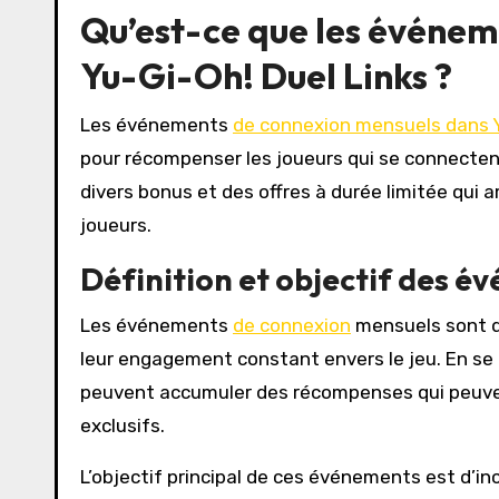
Qu’est-ce que les événem
Yu-Gi-Oh! Duel Links ?
Les événements
de connexion mensuels dans 
pour récompenser les joueurs qui se connecte
divers bonus et des offres à durée limitée qui a
joueurs.
Définition et objectif des 
Les événements
de connexion
mensuels sont d
leur engagement constant envers le jeu. En se 
peuvent accumuler des récompenses qui peuvent
exclusifs.
L’objectif principal de ces événements est d’in