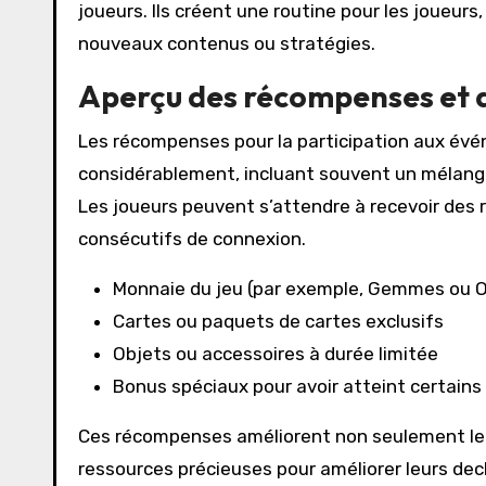
joueurs. Ils créent une routine pour les joueurs
nouveaux contenus ou stratégies.
Aperçu des récompenses et 
Les récompenses pour la participation aux év
considérablement, incluant souvent un mélange
Les joueurs peuvent s’attendre à recevoir de
consécutifs de connexion.
Monnaie du jeu (par exemple, Gemmes ou O
Cartes ou paquets de cartes exclusifs
Objets ou accessoires à durée limitée
Bonus spéciaux pour avoir atteint certains 
Ces récompenses améliorent non seulement le
ressources précieuses pour améliorer leurs dec