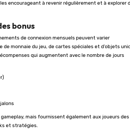
, les encourageant à revenir régulièrement et à explorer 
des bonus
énements de connexion mensuels peuvent varier
 de monnaie du jeu, de cartes spéciales et d’objets uni
s récompenses qui augmentent avec le nombre de jours
r)
jalons
 gameplay, mais fournissent également aux joueurs des
ks et stratégies.