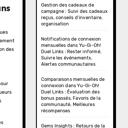
ans
Gestion des cadeaux de
campagne : Suivi des cadeaux
reçus, conseils d’inventaire,
organisation
çues
Notifications de connexion
alement
mensuelles dans Yu-Gi-Oh!
ion des
Duel Links : Rester informé,
Suivre les événements,
Alertes communautaires
Comparaisons mensuelles de
pour
connexion dans Yu-Gi-Oh!
Duel Links : Évaluation des
oueurs
bonus passés, Favoris de la
s
communauté, Meilleures
récompenses
es
Gems Insights : Retours de la