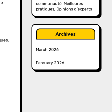
de
communauté, Meilleures
pratiques, Opinions d’experts
Archives
ques.
March 2026
February 2026