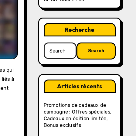
Recherche
Search
for:
liés à
Articles récents
sent
Promotions de cadeaux de
campagne : Offres spéciales,
Cadeaux en édition limitée,
Bonus exclusifs