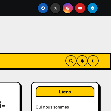
ter informé, Suivre les événements, Alertes communautaire
Liens
i-
Qui nous sommes