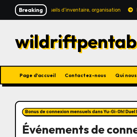
Skip
Breaking
çus, conseils d’inventaire, organisation
Notificatio
to
content
wildriftpent
Page d’accueil
Contactez-nous
Qui nou
Bonus de connexion mensuels dans Yu-Gi-Oh! Duel 
Événements de conne