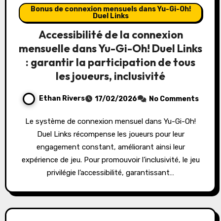
Bonus de connexion mensuels dans Yu-Gi-Oh!
Duel Links
Accessibilité de la connexion
mensuelle dans Yu-Gi-Oh! Duel Links
: garantir la participation de tous
les joueurs, inclusivité
Ethan Rivers
17/02/2026
No Comments
Le système de connexion mensuel dans Yu-Gi-Oh!
Duel Links récompense les joueurs pour leur
engagement constant, améliorant ainsi leur
expérience de jeu. Pour promouvoir l’inclusivité, le jeu
privilégie l’accessibilité, garantissant…