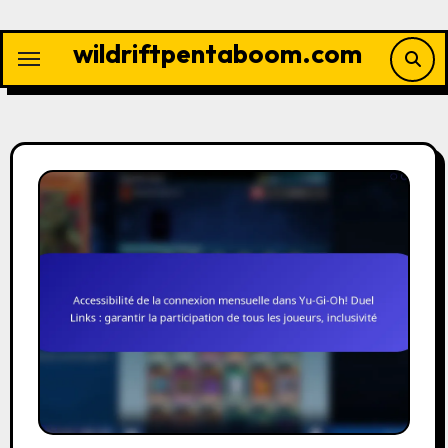
Skip
to
wildriftpentaboom.com
content