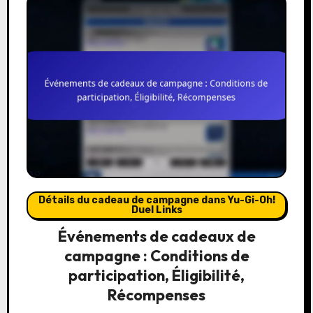
Détails du cadeau de campagne dans Yu-Gi-Oh!
Duel Links
Événements de cadeaux de
campagne : Conditions de
participation, Éligibilité,
Récompenses