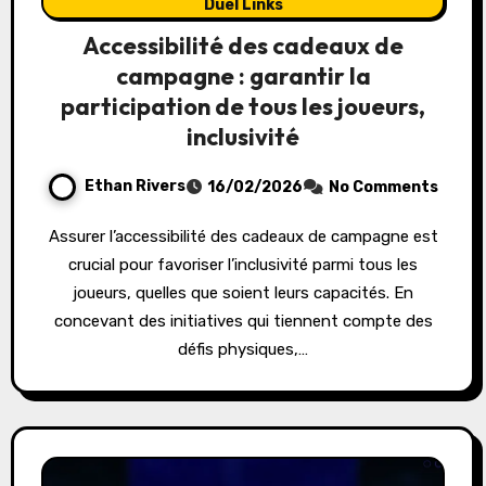
Duel Links
Accessibilité des cadeaux de
campagne : garantir la
participation de tous les joueurs,
inclusivité
Ethan Rivers
16/02/2026
No Comments
Assurer l’accessibilité des cadeaux de campagne est
crucial pour favoriser l’inclusivité parmi tous les
joueurs, quelles que soient leurs capacités. En
concevant des initiatives qui tiennent compte des
défis physiques,…