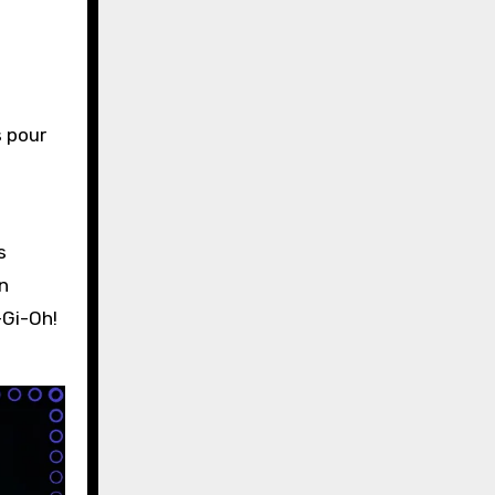
s pour
s
n
-Gi-Oh!