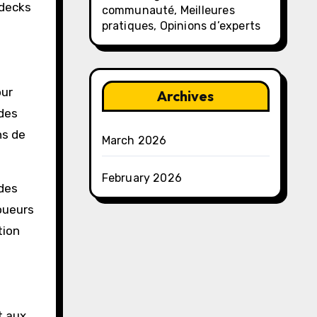
 decks
communauté, Meilleures
pratiques, Opinions d’experts
our
Archives
 des
ns de
March 2026
February 2026
 des
joueurs
tion
t aux