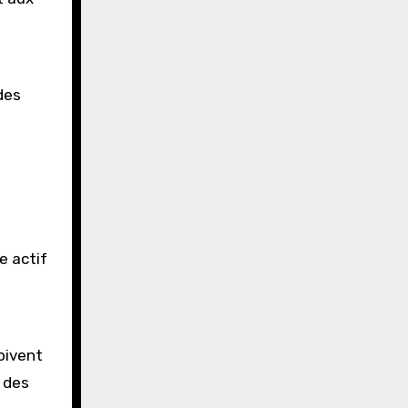
des
e actif
oivent
 des