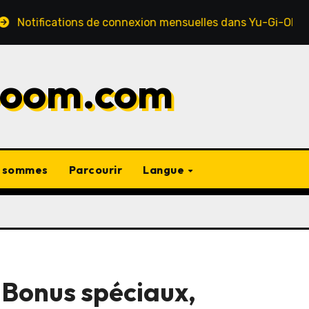
ations de connexion mensuelles dans Yu-Gi-Oh! Duel Links :
aboom.com
s sommes
Parcourir
Langue
Bonus spéciaux,