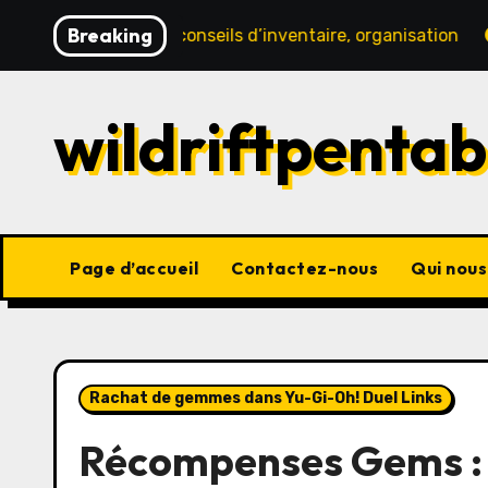
Skip
Breaking
x reçus, conseils d’inventaire, organisation
Notific
to
content
wildriftpent
Page d’accueil
Contactez-nous
Qui nou
Rachat de gemmes dans Yu-Gi-Oh! Duel Links
Récompenses Gems : 