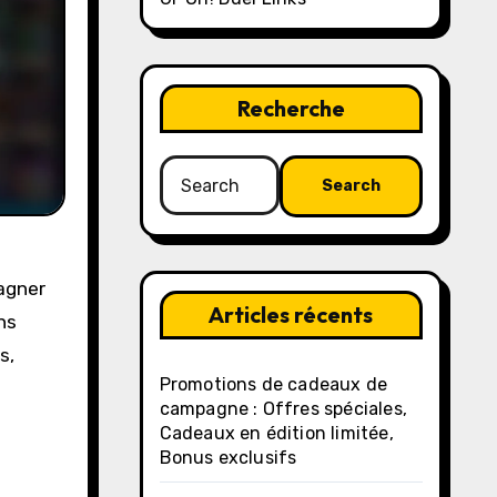
Recherche
Search
for:
agner
Articles récents
ns
s,
Promotions de cadeaux de
campagne : Offres spéciales,
Cadeaux en édition limitée,
Bonus exclusifs