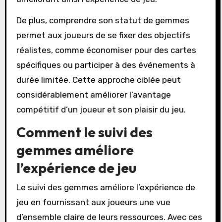
De plus, comprendre son statut de gemmes
permet aux joueurs de se fixer des objectifs
réalistes, comme économiser pour des cartes
spécifiques ou participer à des événements à
durée limitée. Cette approche ciblée peut
considérablement améliorer l’avantage
compétitif d’un joueur et son plaisir du jeu.
Comment le suivi des
gemmes améliore
l’expérience de jeu
Le suivi des gemmes améliore l’expérience de
jeu en fournissant aux joueurs une vue
d’ensemble claire de leurs ressources. Avec ces