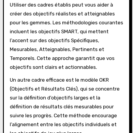
Utiliser des cadres établis peut vous aider à
créer des objectifs réalistes et atteignables
pour les gemmes. Les méthodologies courantes
incluent les objectifs SMART, qui mettent
l’accent sur des objectifs Spécifiques,
Mesurables, Atteignables, Pertinents et
Temporels. Cette approche garantit que vos
objectifs sont clairs et actionnables.
Un autre cadre efficace est le modèle OKR
(Objectifs et Résultats Clés), qui se concentre
sur la définition d’objectifs larges et la
définition de résultats clés mesurables pour
suivre les progrès. Cette méthode encourage
l’alignement entre les objectifs individuels et