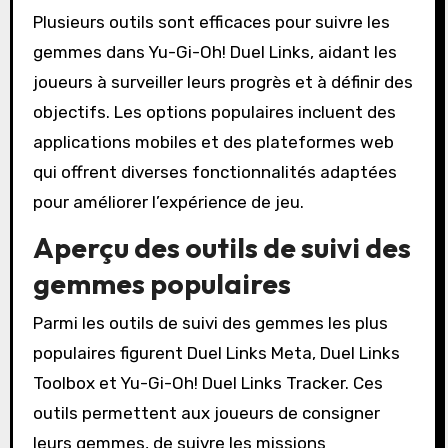
Plusieurs outils sont efficaces pour suivre les
gemmes dans Yu-Gi-Oh! Duel Links, aidant les
joueurs à surveiller leurs progrès et à définir des
objectifs. Les options populaires incluent des
applications mobiles et des plateformes web
qui offrent diverses fonctionnalités adaptées
pour améliorer l’expérience de jeu.
Aperçu des outils de suivi des
gemmes populaires
Parmi les outils de suivi des gemmes les plus
populaires figurent Duel Links Meta, Duel Links
Toolbox et Yu-Gi-Oh! Duel Links Tracker. Ces
outils permettent aux joueurs de consigner
leurs gemmes, de suivre les missions