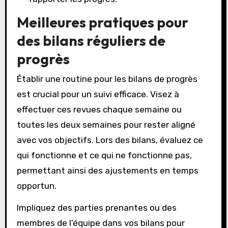
Meilleures pratiques pour
des bilans réguliers de
progrès
Établir une routine pour les bilans de progrès
est crucial pour un suivi efficace. Visez à
effectuer ces revues chaque semaine ou
toutes les deux semaines pour rester aligné
avec vos objectifs. Lors des bilans, évaluez ce
qui fonctionne et ce qui ne fonctionne pas,
permettant ainsi des ajustements en temps
opportun.
Impliquez des parties prenantes ou des
membres de l’équipe dans vos bilans pour