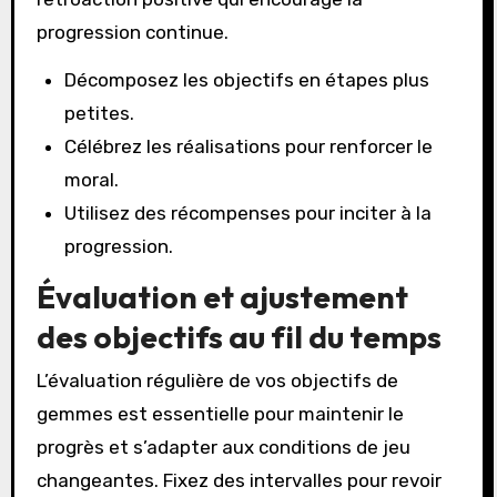
progression continue.
Décomposez les objectifs en étapes plus
petites.
Célébrez les réalisations pour renforcer le
moral.
Utilisez des récompenses pour inciter à la
progression.
Évaluation et ajustement
des objectifs au fil du temps
L’évaluation régulière de vos objectifs de
gemmes est essentielle pour maintenir le
progrès et s’adapter aux conditions de jeu
changeantes. Fixez des intervalles pour revoir