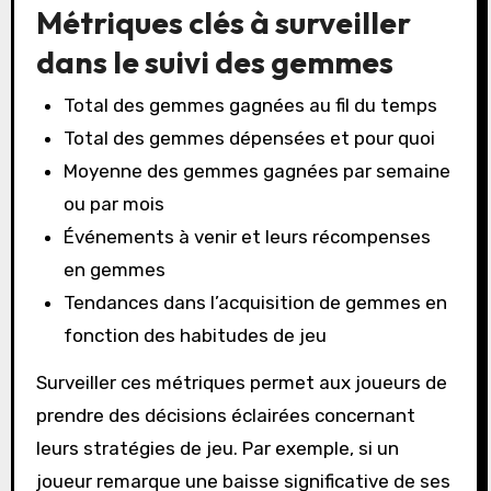
Métriques clés à surveiller
dans le suivi des gemmes
Total des gemmes gagnées au fil du temps
Total des gemmes dépensées et pour quoi
Moyenne des gemmes gagnées par semaine
ou par mois
Événements à venir et leurs récompenses
en gemmes
Tendances dans l’acquisition de gemmes en
fonction des habitudes de jeu
Surveiller ces métriques permet aux joueurs de
prendre des décisions éclairées concernant
leurs stratégies de jeu. Par exemple, si un
joueur remarque une baisse significative de ses