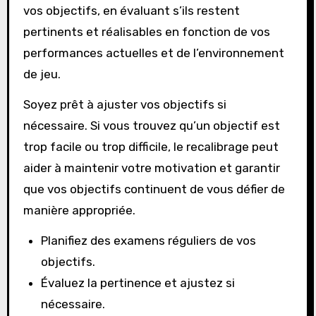
vos objectifs, en évaluant s’ils restent
pertinents et réalisables en fonction de vos
performances actuelles et de l’environnement
de jeu.
Soyez prêt à ajuster vos objectifs si
nécessaire. Si vous trouvez qu’un objectif est
trop facile ou trop difficile, le recalibrage peut
aider à maintenir votre motivation et garantir
que vos objectifs continuent de vous défier de
manière appropriée.
Planifiez des examens réguliers de vos
objectifs.
Évaluez la pertinence et ajustez si
nécessaire.