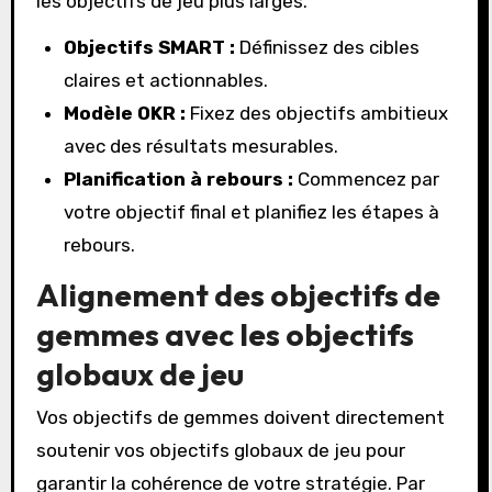
les objectifs de jeu plus larges.
Objectifs SMART :
Définissez des cibles
claires et actionnables.
Modèle OKR :
Fixez des objectifs ambitieux
avec des résultats mesurables.
Planification à rebours :
Commencez par
votre objectif final et planifiez les étapes à
rebours.
Alignement des objectifs de
gemmes avec les objectifs
globaux de jeu
Vos objectifs de gemmes doivent directement
soutenir vos objectifs globaux de jeu pour
garantir la cohérence de votre stratégie. Par