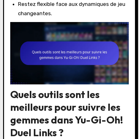
Restez flexible face aux dynamiques de jeu
changeantes.
Quels outils sont les
meilleurs pour suivre les
gemmes dans Yu-Gi-Oh!
Duel Links ?