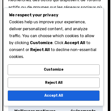
actifs ou de groupes sur les réseaux sociaux où
les utilisateurs peuvent échanger des idées et
We respect your privacy
Cookies help us improve your experience,
des stratégies. Ce soutien peut
deliver personalized content, and analyze
considérablement améliorer l’efficacité de l’outil
traffic. You can choose which cookies to allow
de suivi.
by clicking
Customize
. Click
Accept All
to
consent or
Reject All
to decline non-essential
cookies.
Customize
P
Stratégies de
Acquisition de
Reject All
o
Gems : Maximiser les
gemmes : Méthodes
s
Accept All
récompenses,
de farming,
Dépenses efficaces,
Participation aux
t