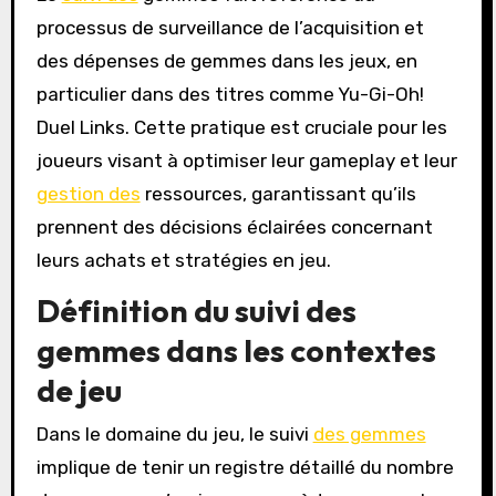
processus de surveillance de l’acquisition et
des dépenses de gemmes dans les jeux, en
particulier dans des titres comme Yu-Gi-Oh!
Duel Links. Cette pratique est cruciale pour les
joueurs visant à optimiser leur gameplay et leur
gestion des
ressources, garantissant qu’ils
prennent des décisions éclairées concernant
leurs achats et stratégies en jeu.
Définition du suivi des
gemmes dans les contextes
de jeu
Dans le domaine du jeu, le suivi
des gemmes
implique de tenir un registre détaillé du nombre