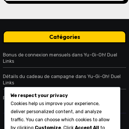
récompenses
Catégories
Bonus de connexion mensuels dans Yu-Gi-Oh! Duel
Links
Détails du cadeau de campagne dans Yu-Gi-Oh! Duel
Links
We respect your privacy
Rachat de gemmes dans Yu-Gi-Oh! Duel Links
Cookies help us improve your experience,
deliver personalized content, and analyze
traffic. You can choose which cookies to allow
wildriftpentaboom.com
by clicking
Customize
. Click
Accept All
to