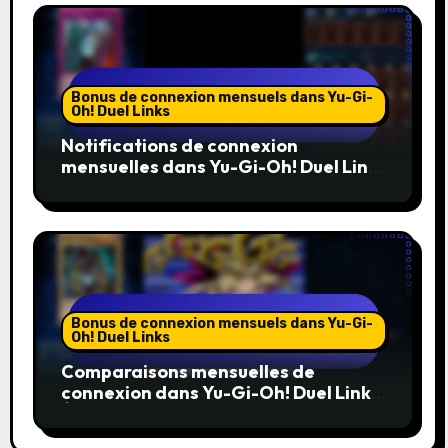
Bonus de connexion mensuels dans Yu-Gi-
Oh! Duel Links
Notifications de connexion
mensuelles dans Yu-Gi-Oh! Duel Links
: Rester informé, Suivre les
événements, Alertes
communautaires
Bonus de connexion mensuels dans Yu-Gi-
Oh! Duel Links
Comparaisons mensuelles de
connexion dans Yu-Gi-Oh! Duel Links :
Évaluation des bonus passés, Favoris
de la communauté, Meilleures