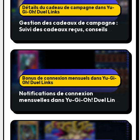
Détails du cadeau de campagne dans Yu-
Gi-Oh! Duel Links
Gestion des cadeaux de campagne :
Suivi des cadeaux reçus, conseils
d’inventaire, organisation
Bonus de connexion mensuels dans Yu-Gi-
Oh! Duel Links
Notifications de connexion
mensuelles dans Yu-Gi-Oh! Duel Links
: Rester informé, Suivre les
événements, Alertes
communautaires