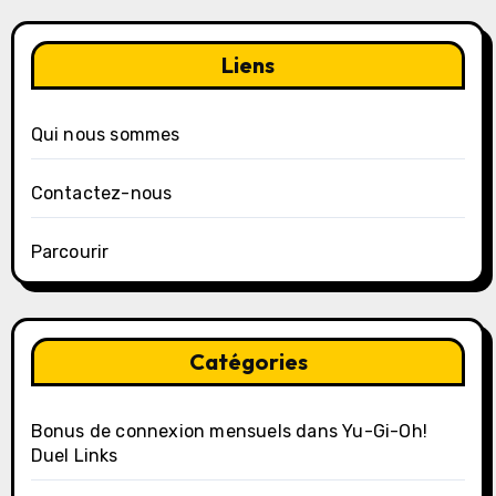
Liens
Qui nous sommes
Contactez-nous
Parcourir
Catégories
Bonus de connexion mensuels dans Yu-Gi-Oh!
Duel Links