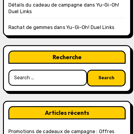
Détails du cadeau de campagne dans Yu-Gi-Oh!
Duel Links
Rachat de gemmes dans Yu-Gi-Oh! Duel Links
Recherche
Search
for:
Articles récents
Promotions de cadeaux de campagne : Offres