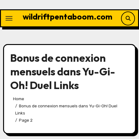
Skip
to
wildriftpentaboom.com
content
Bonus de connexion
mensuels dans Yu-Gi-
Oh! Duel Links
Home
Bonus de connexion mensuels dans Yu-Gi-Oh! Duel
Links
Page 2