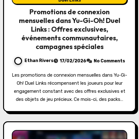
Duel Links
Promotions de connexion
mensuelles dans Yu-Gi-Oh! Duel
Links : Offres exclusives,
événements communautaires,
campagnes spéciales
Ethan Rivers
17/02/2026
No Comments
Les promotions de connexion mensuelles dans Yu-Gi-
Oh! Duel Links récompensent les joueurs pour leur
engagement constant avec des offres exclusives et
des objets de jeu précieux. Ce mois-ci, des packs…