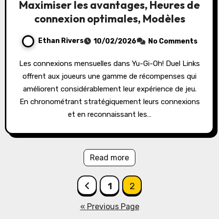
Maximiser les avantages, Heures de
connexion optimales, Modèles
Ethan Rivers
10/02/2026
No Comments
Les connexions mensuelles dans Yu-Gi-Oh! Duel Links
offrent aux joueurs une gamme de récompenses qui
améliorent considérablement leur expérience de jeu.
En chronométrant stratégiquement leurs connexions
et en reconnaissant les…
Read more
Posts
1
2
pagination
« Previous Page