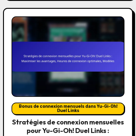
Bonus de connexion mensuels dans Yu-Gi-Oh!
Duel Links
Stratégies de connexion mensuelles
pour Yu-Gi-Oh! Duel Links :