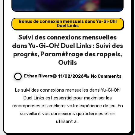
Bonus de connexion mensuels dans Yu-Gi-Oh!
Duel Links
Suivi des connexions mensuelles
dans Yu-Gi-Oh! Duel Links : Suivi des
progrès, Paramétrage des rappels,
Outils
Ethan Rivers
11/02/2026
No Comments
Le suivi des connexions mensuelles dans Yu-Gi-Oh!
Duel Links est essentiel pour maximiser les
récompenses et améliorer votre expérience de jeu. En
surveillant vos connexions quotidiennes et en
utilisant à…