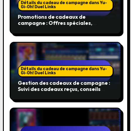
Détails du cadeau de campagne dans Yu-
Gi-Oh! Duel Links
Promotions de cadeaux de
campagne : Offres spéciales,
Cadeaux en édition limitée, Bonus
exclusifs
Détails du cadeau de campagne dans Yu-
Gi-Oh! Duel Links
Gestion des cadeaux de campagne :
Suivi des cadeaux reçus, conseils
d’inventaire, organisation