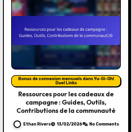
Bonus de connexion mensuels dans Yu-Gi-Oh!
Duel Links
Ressources pour les cadeaux de
campagne : Guides, Outils,
Contributions de la communauté
Ethan Rivers
13/02/2026
No Comments